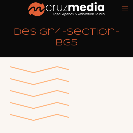
design4-section-
bg5