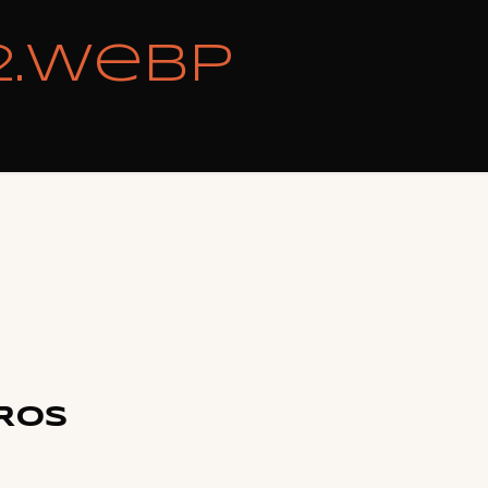
2.webp
ROS