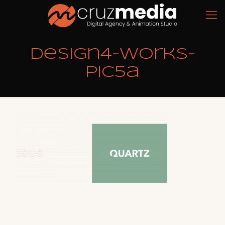
design4-works-
pic5a