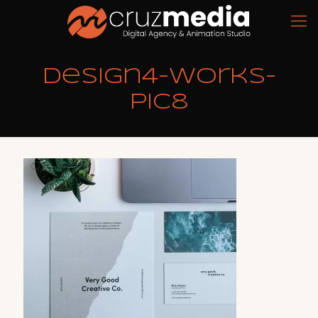
design4-works-
pic8